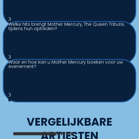
3
Welke hits brengt Mother Mercury, The Queen Tribute,
tijdens hun optreden?
3
Waar en hoe kan u Mother Mercury boeken voor uw
evenement?
3
VERGELIJKBARE
ARTIESTEN
BRUCIFIED
VONKEN EN VUUR
STING TRIBUTE 2.5
U2TWO TRIBUTE
K-POP UNIVERSE
JUST LIKE ELTON
TREASURE
ROBBIE WILLIAMS
COOKING WITH KNOPFLER
EL BANDIDO TURA