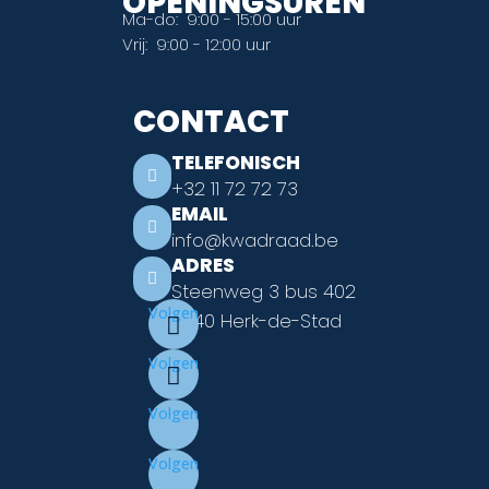
OPENINGSUREN
Ma-do: 9:00 - 15:00 uur
Vrij: 9:00 - 12:00 uur
CONTACT
TELEFONISCH

+32 11 72 72 73
EMAIL

info@kwadraad.be
ADRES

Steenweg 3 bus 402
Volgen
3540 Herk-de-Stad
Volgen
Volgen
Volgen